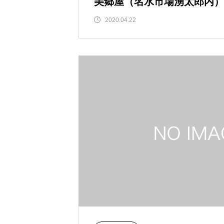
美郷屋（名水市場湧太郎内）
と臨時休業について
2020.04.22