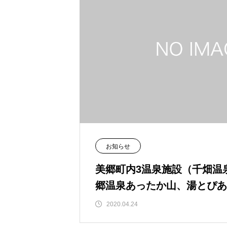
お知らせ
美郷町内3温泉施設（千畑温
郷温泉あったか山、湯とぴあ
時休館します
2020.04.24