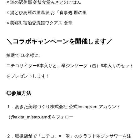
⚪︎道の駅美郷 釜飯食堂みさとのごはん
⚪︎湯とぴあ雁の里温泉 お「食事処 雁の里
⚪︎美郷町宿泊交流館ワクアス 食堂
＼コラボキャンペーンを開催します／
抽選で 10名様に、
ニテコサイダー6本入りと、翠ジンソーダ（缶）6本入りのセット
をプレゼントします！
◎参加方法
１．あきた美郷づくり株式会社 公式Instagram アカウント
（
@akita_misato.amd
)をフォロー
２．取扱店舗で「ニテコ」×「翠」のクラフト翠ジンサワーを注