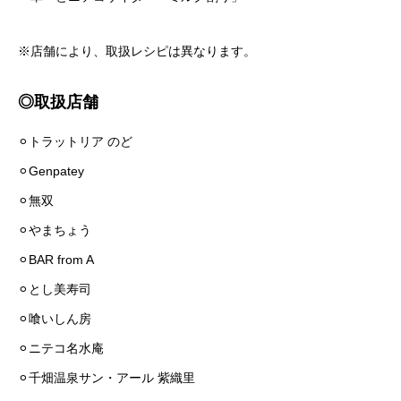
※店舗により、取扱レシピは異なります。
◎取扱店舗
⚪︎トラットリア のど
⚪︎Genpatey
⚪︎無双
⚪︎やまちょう
⚪︎BAR from A
⚪︎とし美寿司
⚪︎喰いしん房
⚪︎ニテコ名水庵
⚪︎千畑温泉サン・アール 紫織里