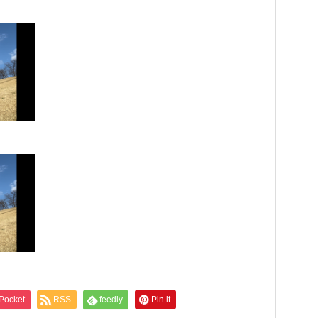
Pocket
RSS
feedly
Pin it