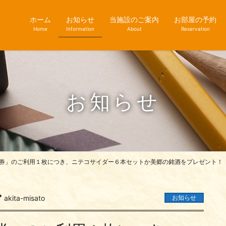
ホーム
お知らせ
当施設のご案内
お部屋の予約
Home
Information
About
Reservation
お知らせ
券」のご利用１枚につき、ニテコサイダー６本セットか美郷の銘酒をプレゼント！
akita-misato
お知らせ