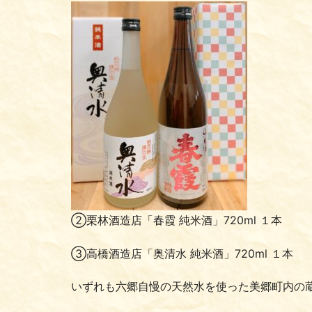
②栗林酒造店「春霞 純米酒」720ml １本
③高橋酒造店「奥清水 純米酒」720ml １本
いずれも六郷自慢の天然水を使った美郷町内の